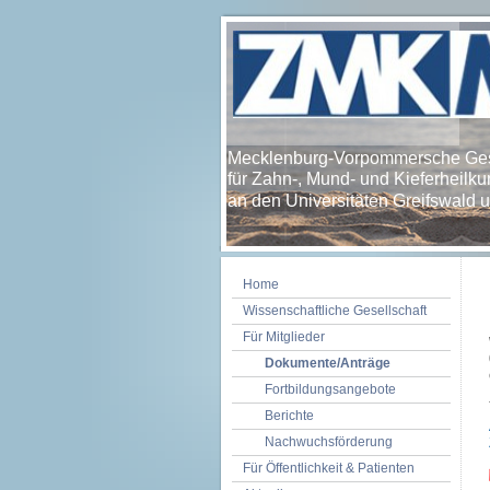
Mecklenburg-Vorpommersche Ges
für Zahn-, Mund- und Kieferheilk
an den Universitäten Greifswald u
Home
Wissenschaftliche Gesellschaft
Für Mitglieder
Dokumente/Anträge
Fortbildungsangebote
Berichte
Nachwuchsförderung
Für Öffentlichkeit & Patienten