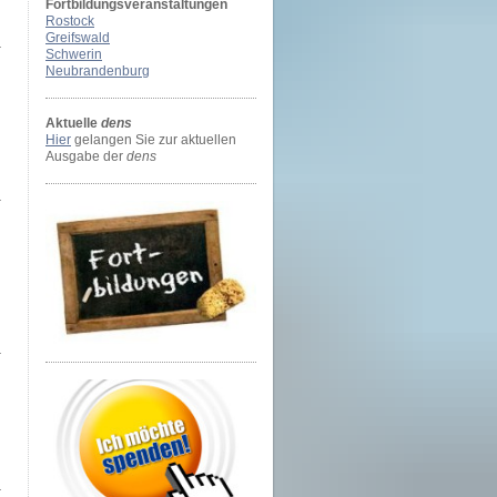
Fortbildungsveranstaltungen
Rostock
Greifswald
Schwerin
Neubrandenburg
Aktuelle
dens
Hier
gelangen Sie zur aktuellen
Ausgabe der
dens