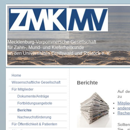
Mecklenburg-Vorpommersche Gesellschaft
für Zahn-, Mund- und Kieferheilkunde
an den Universitäten Greifswald und Rostock e. V.
Home
Berichte
Wissenschaftliche Gesellschaft
Für Mitglieder
Auf de
Dokumente/Anträge
zu
Mitgli
Fortbildungsangebote
andere
Berichte
Rechen
Nachwuchsförderung
Für Öffentlichkeit & Patienten
Sollte
Sie s